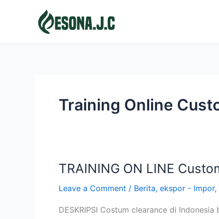
Skip
to
content
Training Online Cust
TRAINING ON LINE Custo
TRAINING
ON
Leave a Comment
/
Berita
,
ekspor - Impor
,
LINE
Customs
DESKRIPSI Costum clearance di Indonesia b
Clearance