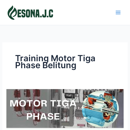
Skip
to
content
Training Motor Tiga
Phase Belitung
MOTOR
TIGA
PHASE