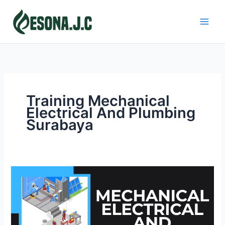
Skip
to
content
Training Mechanical
Electrical And Plumbing
Surabaya
MECHANICAL
ELECTRICAL
AND
PLUMBING