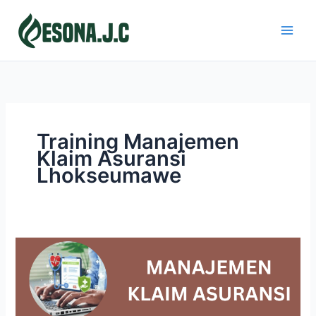
Skip
to
content
Training Manajemen
Klaim Asuransi
Lhokseumawe
MANAJEMEN
KLAIM
ASURANSI