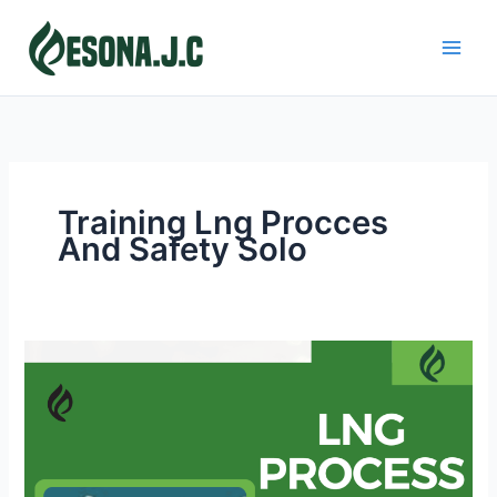
Skip
to
content
Training Lng Procces
And Safety Solo
LNG
PROCESS
AND
SAFETY