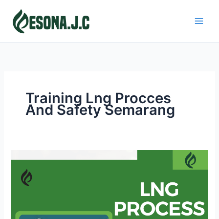
Skip
to
content
Training Lng Procces
And Safety Semarang
LNG
PROCESS
AND
SAFETY