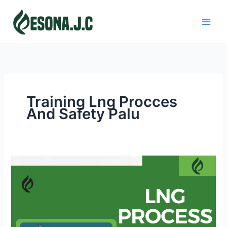
Skip
to
content
Training Lng Procces
And Safety Palu
LNG
PROCESS
AND
SAFETY