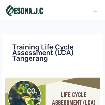
Skip
to
content
Training Life Cycle
Assessment (LCA)
Tangerang
LIFE
CYCLE
ASSESSMENT
(LCA)