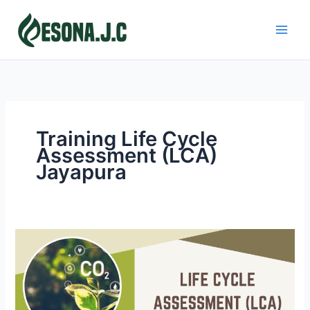
Skip
to
content
Training Life Cycle
Assessment (LCA)
Jayapura
LIFE
CYCLE
ASSESSMENT
(LCA)