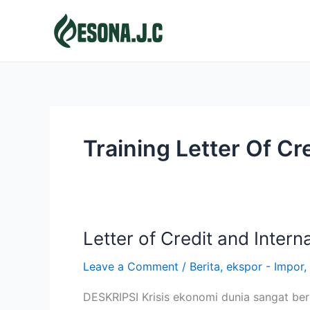
Skip
to
content
Training Letter Of Cr
Letter of Credit and Intern
Letter
of
Leave a Comment
/
Berita
,
ekspor - Impor
,
Credit
and
DESKRIPSI Krisis ekonomi dunia sangat ber
International