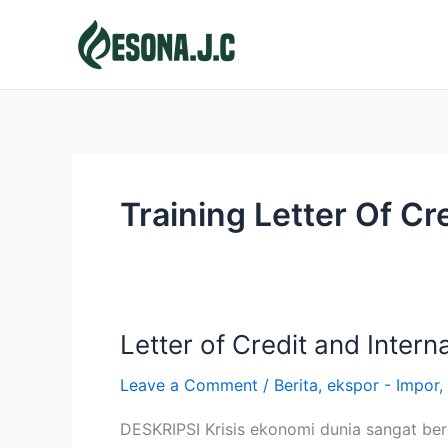
Skip
to
content
Training Letter Of C
Letter of Credit and Intern
Letter
of
Leave a Comment
/
Berita
,
ekspor - Impor
,
Credit
and
DESKRIPSI Krisis ekonomi dunia sangat ber
International