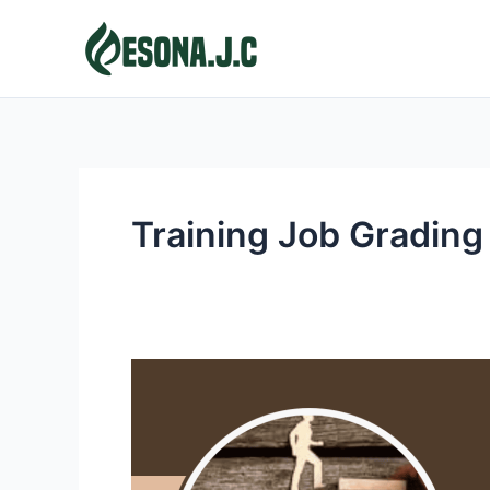
Skip
to
content
Training Job Grading
JOB
GRADING