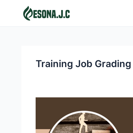
Skip
to
content
Training Job Grading
JOB
GRADING