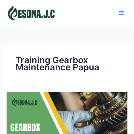
Skip
to
content
Training Gearbox
Maintenance Papua
GEARBOX
MAINTENANCE