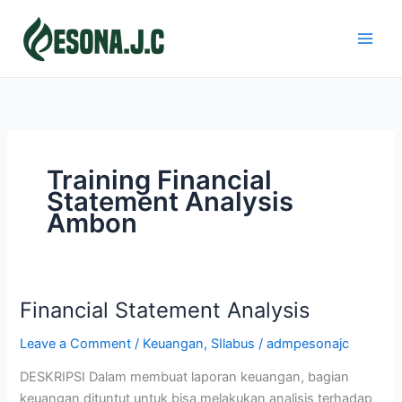
Skip
to
content
Training Financial
Statement Analysis
Ambon
Financial Statement Analysis
Financial
Statement
Leave a Comment
/
Keuangan
,
SIlabus
/
admpesonajc
Analysis
DESKRIPSI Dalam membuat laporan keuangan, bagian
keuangan dituntut untuk bisa melakukan analisis terhadap