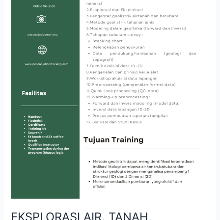
METODE
GEOLISTRIK
1D
DAN
2D
EKSPLORASI AIR, TANAH,