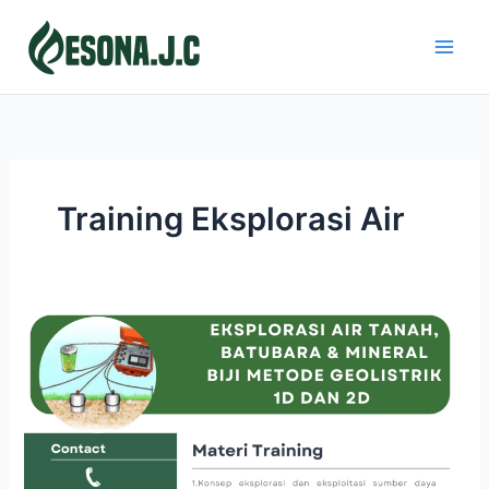
Skip
to
content
Training Eksplorasi Air
EKSPLORASI
AIR,
TANAH,
BATUBARA
&
MINERAL
BIJIH