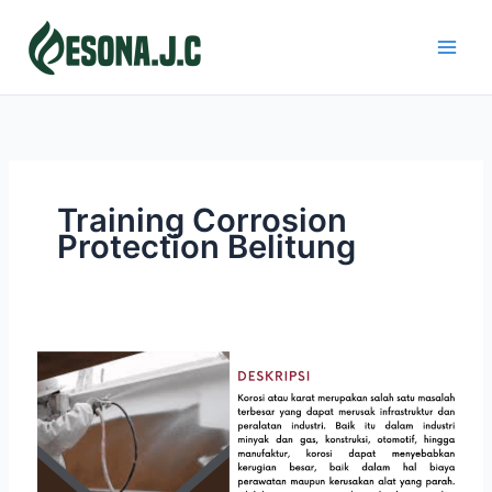
Skip
to
content
Training Corrosion
Protection Belitung
CORROSION
PROTECTION