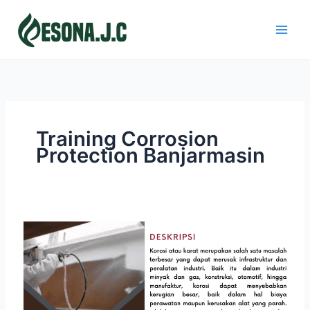
Skip
to
content
Training Corrosion
Protection Banjarmasin
CORROSION
PROTECTION