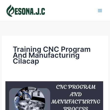
Skip
to
content
Training CNC Program
And Manufacturing
Cilacap
CNC
PROGRAM
AND
MANUFACTURING
PROCESS