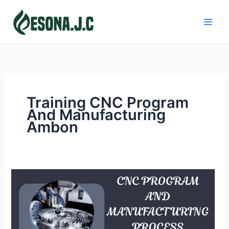
Skip
to
content
Training CNC Program
And Manufacturing
Ambon
CNC
PROGRAM
AND
MANUFACTURING
PROCESS