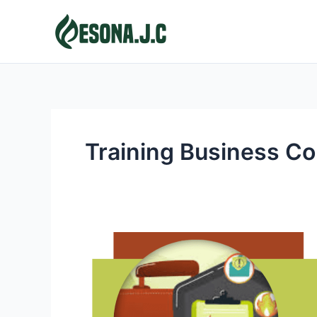
Skip
to
content
Training Business Co
BUSINESS
CONTINUITY
PLAN