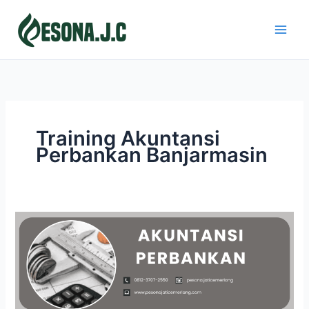
Skip
to
content
Training Akuntansi
Perbankan Banjarmasin
AKUNTANSI
PERBANKAN