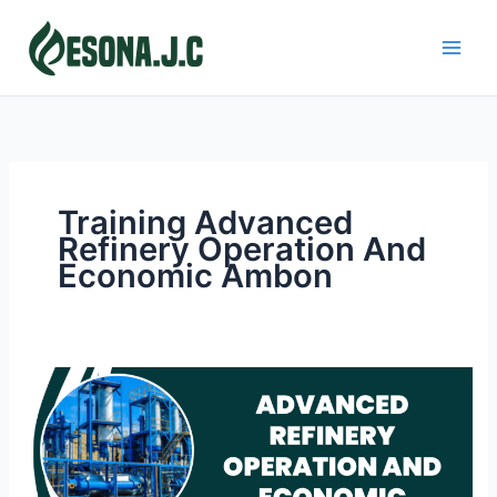
Skip
to
content
Training Advanced
Refinery Operation And
Economic Ambon
ADVANCED
REFINERY
OPERATION
AND
ECONOMIC