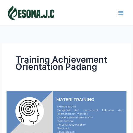
Skip
to
content
Training Achievement
Orientation Padang
ACHIEVEMENT
ORIENTATION