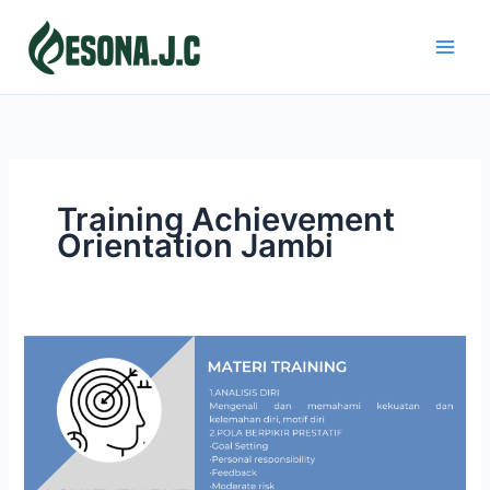
Skip
to
content
Training Achievement
Orientation Jambi
ACHIEVEMENT
ORIENTATION