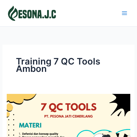
Skip
to
content
Training 7 QC Tools
Ambon
7
QC
TOOLS