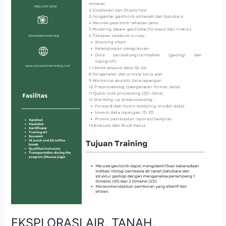
METODE
GEOLISTRIK
1D
DAN
2D
EKSPLORASI AIR, TANAH,