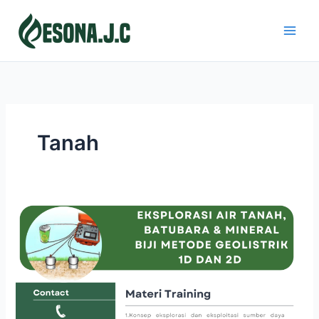
Skip
to
content
Tanah
EKSPLORASI
AIR,
TANAH,
BATUBARA
&
MINERAL
BIJIH