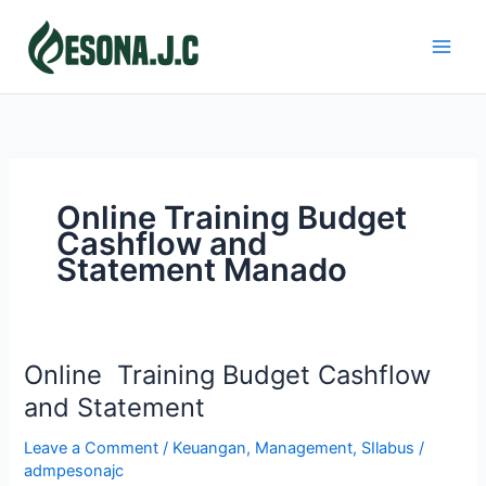
Skip
to
content
Online Training Budget
Cashflow and
Statement Manado
Online Training Budget Cashflow
Online
Training
and Statement
Budget
Leave a Comment
/
Keuangan
,
Management
,
SIlabus
/
Cashflow
admpesonajc
and