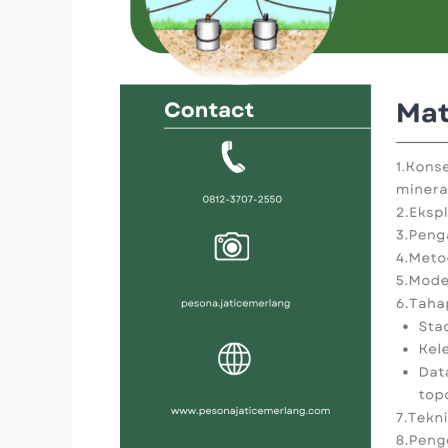
MINERAL
BIJIH
METODE
GEOLISTRIK
1D
DAN
2D